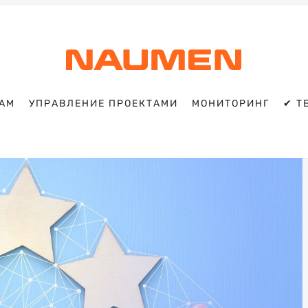
TAM
УПРАВЛЕНИЕ ПРОЕКТАМИ
МОНИТОРИНГ
✔ T
Искать
Блог
Naumen:
service
desk,
ITAM,
мониторинг
и
автоматизация