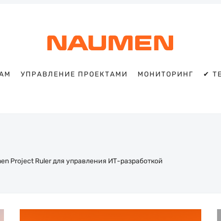
TAM
УПРАВЛЕНИЕ ПРОЕКТАМИ
МОНИТОРИНГ
✔ T
Искать
Блог
Naumen:
service
desk,
ITAM,
n Project Ruler для управления ИТ-разработкой
мониторинг
и
автоматизация