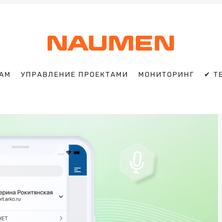
TAM
УПРАВЛЕНИЕ ПРОЕКТАМИ
МОНИТОРИНГ
✔ T
Искать
Блог
Naumen:
service
desk,
ITAM,
мониторинг
и
автоматизация