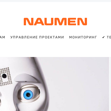
TAM
УПРАВЛЕНИЕ ПРОЕКТАМИ
МОНИТОРИНГ
✔ T
Искать
Блог
Naumen:
service
desk,
ITAM,
мониторинг
и
автоматизация