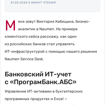
31.05.2024
5 МИНУТ ЧТЕНИЯ
Naumen:
service
desk,
М
еня зовут Виктория Кабицына, бизнес-
ITAM,
аналитик в Naumen. На примере
мониторинг
клиентского кейса расскажу, как один
и
из российских банков стал управлять
автоматизация
ИТ-инфраструктурой
с помощью нашего решения
Naumen Service Desk.
Банковский ИТ-учет
с «ПрограмБанк.АБС»
Управление
ИТ-активами
в бухгалтерских
программных продуктах и Excel —