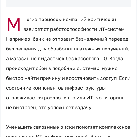
Искать
М
Блог
ногие процессы компаний критически
Naumen:
зависят от работоспособности
ИТ-систем
.
service
Например, банк не отправит безналичный перевод
desk,
без решения для обработки платежных поручений,
ITAM,
а магазин не выдаст чек без кассового ПО. Когда
мониторинг
происходит сбой в подобных системах, нужно
и
быстро найти причину и восстановить доступ. Если
автоматизация
состояние компонентов инфраструктуры
отслеживается разрозненно или
ИТ-мониторинг
не выстроен, это усложняет задачу.
Уменьшить связанные риски помогает комплексное
управление
ИТ-инфраструктурой
. В статье