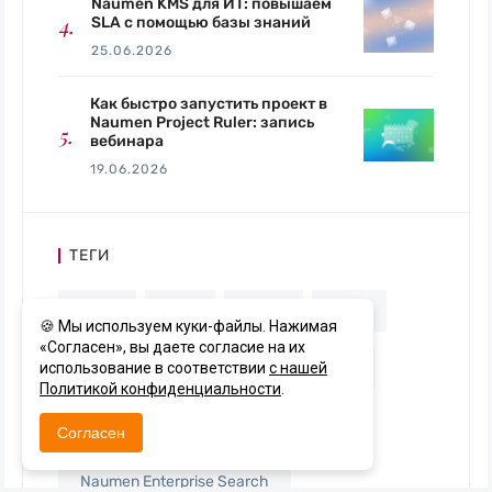
Naumen KMS для ИТ: повышаем
SLA с помощью базы знаний
25.06.2026
Как быстро запустить проект в
Naumen Project Ruler: запись
вебинара
19.06.2026
ТЕГИ
ITAM
ITIL
ITSM
KMS
🍪 Мы используем куки-файлы. Нажимая
«Согласен», вы даете согласие на их
Machine Learning
Naumen BSM
использование в соответствии
с нашей
Политикой конфиденциальности
.
Naumen CEC
Согласен
Naumen Enterprise Search