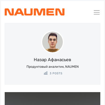
Искать
Блог
Naumen:
Назар Афанасьев
service
Продуктовый аналитик, NAUMEN
desk,
3 POSTS
ITAM,
мониторинг
и
автоматизация