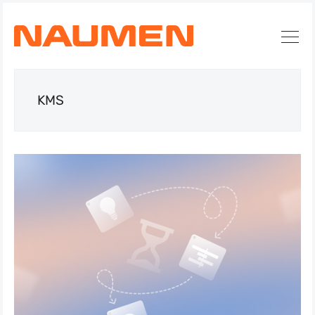
KMS
Искать
Блог
Naumen:
service
desk,
ITAM,
мониторинг
и