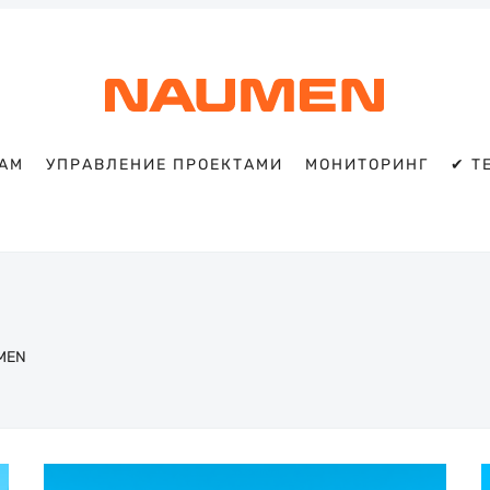
TAM
УПРАВЛЕНИЕ ПРОЕКТАМИ
МОНИТОРИНГ
✔ T
Искать
Блог
Naumen:
service
desk,
ITAM,
UMEN
мониторинг
и
автоматизация