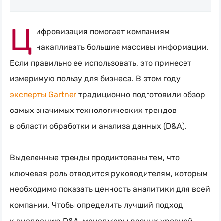
Блог
Naumen:
Ц
ифровизация помогает компаниям
service
накапливать большие массивы информации.
desk,
Если правильно ее использовать, это принесет
ITAM,
измеримую пользу для бизнеса. В этом году
мониторинг
эксперты Gartner
традиционно подготовили обзор
и
самых значимых технологических трендов
автоматизация
в области обработки и анализа данных (D&A).
Выделенные тренды продиктованы тем, что
ключевая роль отводится руководителям, которым
необходимо показать ценность аналитики для всей
компании. Чтобы определить лучший подход
к внедрению D&A, менеджеры разных уровней