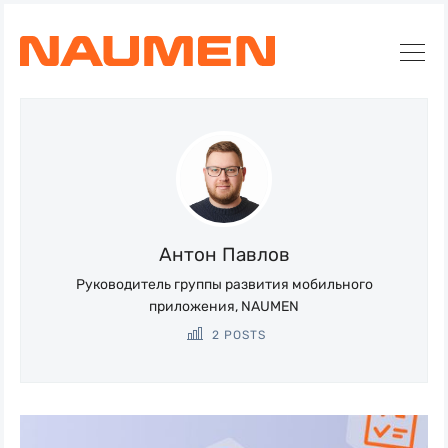
Искать
Блог
Naumen:
Антон Павлов
service
Руководитель группы развития мобильного
desk,
приложения, NAUMEN
ITAM,
2 POSTS
мониторинг
и
автоматизация