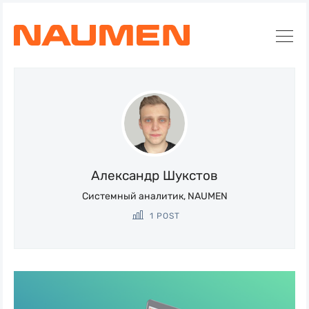
Искать
Блог
Naumen:
Александр Шукстов
service
Системный аналитик, NAUMEN
desk,
1 POST
ITAM,
мониторинг
и
автоматизация