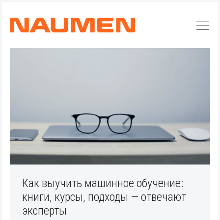
Искать
Блог
Naumen:
Как выучить машинное обучение:
service
книги, курсы, подходы — отвечают
desk,
эксперты
ITAM,