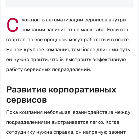
Naumen:
С
service
ложность автоматизации сервисов внутри
desk,
компании зависит от ее масштаба. Если это
ITAM,
стартап, то все процессы могут работать и в почте.
мониторинг
Но чем крупнее компания, тем более длинный путь
и
ей нужно пройти, чтобы выстроить эффективную
автоматизация
работу сервисных подразделений.
Развитие корпоративных
сервисов
Пока компания небольшая, взаимодействие между
подразделениями выстраивается легко. Когда
сотруднику нужна справка, он напрямую звонит