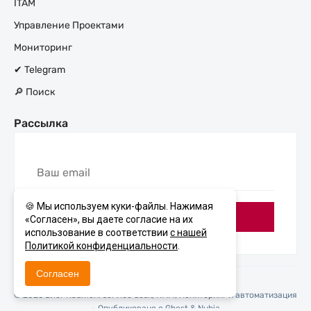
ITAM
Управление Проектами
Мониторинг
✔ Telegram
🔎 Поиск
Рассылка
Ваш
email
🍪 Мы используем куки-файлы. Нажимая
Подписаться
«Согласен», вы даете согласие на их
использование в соответствии
с нашей
Политикой конфиденциальности
.
Согласен
© 2026 Блог Naumen: service desk, ITAM, мониторинг и автоматизация
– Опубликовано с
Ghost
&
Nubia