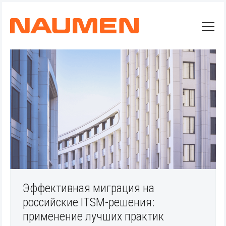
Эффективная миграция на
российские ITSM-решения:
Искать
применение лучших практик
Блог