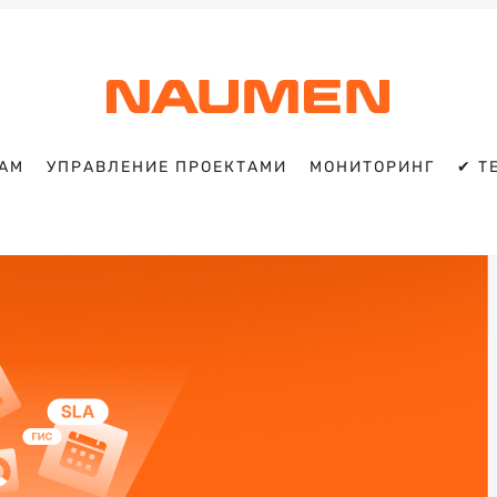
TAM
УПРАВЛЕНИЕ ПРОЕКТАМИ
МОНИТОРИНГ
✔ T
Искать
Блог
Naumen:
service
desk,
ITAM,
мониторинг
и
автоматизация