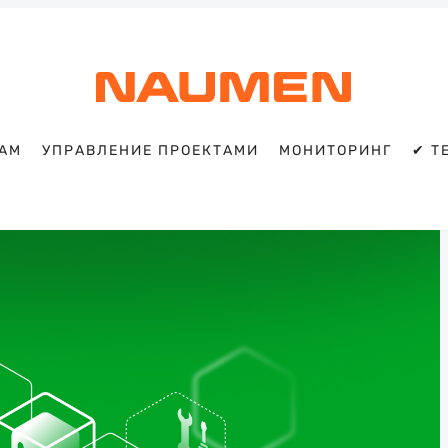
TAM
УПРАВЛЕНИЕ ПРОЕКТАМИ
МОНИТОРИНГ
✔ T
Искать
Блог
Naumen:
service
desk,
ITAM,
мониторинг
и
автоматизация