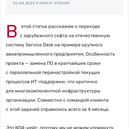
20.08.2025
4 МИНУТ ЧТЕНИЯ
desk,
ITAM,
В
мониторинг
этой статье расскажем о переходе
и
с зарубежного софта на отечественную
автоматизация
систему Service Desk на примере крупного
авиапромышленного предприятия. Особенность
проекта — замена ПО в кратчайшие сроки
с параллельной перенастройкой текущих
процессов
ИТ-поддержки
, что критично
для многокомпонентной инфраструктуры
организации. Совместно с командой клиента
с этой задачей справились всего за 4 месяца.
Это NDA-кейс, поэтому мы не можем упомянуть