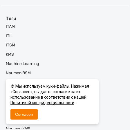
Теги
ITAM
ITIL
ITSM
KMS
Machine Learning
Naumen BSM
Naumen CEC
🍪 Мы используем куки-файлы. Нажимая
Naumen Enterprise Search
«Согласен», вы даете согласие на их
использование в соответствии
с нашей
Naumen ESM
Политикой конфиденциальности
.
Naumen Inventory
Согласен
Naumen ITAM
Naumen KMS