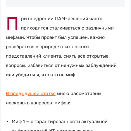
Naumen:
П
service
ри внедрении
ITAM-решений
часто
desk,
приходится сталкиваться с различными
ITAM,
мифами. Чтобы проект был успешен, важно
мониторинг
разобраться в природе этих ложных
и
представлений клиента, снять все открытые
автоматизация
вопросы, избавиться от ненужных заблуждений
или убедиться, что это не миф.
В предыдущей статье
мною рассмотрены
несколько
вопросов-мифов
:
Миф 1 — о гарантированности актуальной
информации об
ИТ-активах
за счет